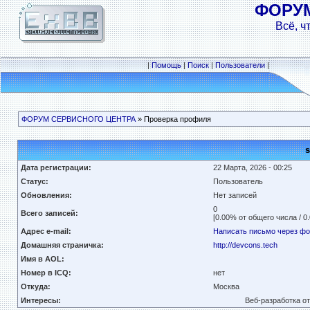
ФОРУ
Всё, ч
|
Помощь
|
Поиск
|
Пользователи
|
ФОРУМ СЕРВИСНОГО ЦЕНТРА
» Проверка профиля
Дата регистрации:
22 Марта, 2026 - 00:25
Статус:
Пользователь
Обновления:
Нет записей
0
Всего записей:
[0.00% от общего числа / 0
Адрес e-mail:
Написать письмо через ф
Домашняя страничка:
http://devcons.tech
Имя в AOL:
Номер в ICQ:
нет
Откуда:
Москва
Интересы:
Веб-разработка о