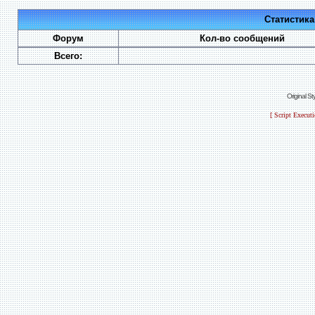
Статистик
Форум
Кол-во сообщений
Всего:
Original S
[ Script Execut