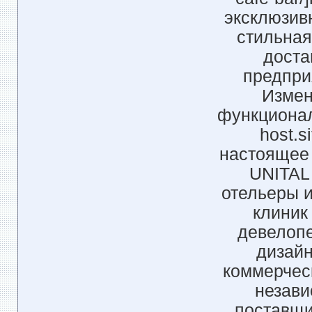
эксклюзивн
стильная
доста
предпри
Измен
функциональ
host.s
настоящее 
UNITAL 
отельеры и
клиник
девелопе
дизайн
коммерческ
незави
поставщи