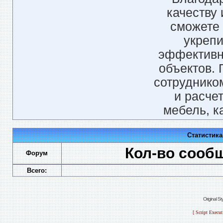
качеству
сможете 
укрепи
эффективн
объектов. 
сотруднико
и расче
мебель, к
Статистик
Кол-во сооб
Форум
Всего:
Original S
[ Script Execu