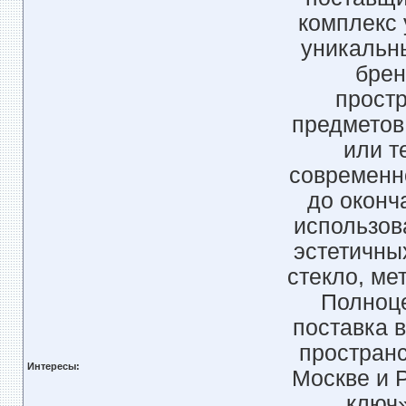
комплекс 
уникальн
брен
простр
предметов
или т
современн
до оконч
использов
эстетичны
стекло, ме
Полноце
поставка 
пространс
Интересы:
Москве и 
ключ»