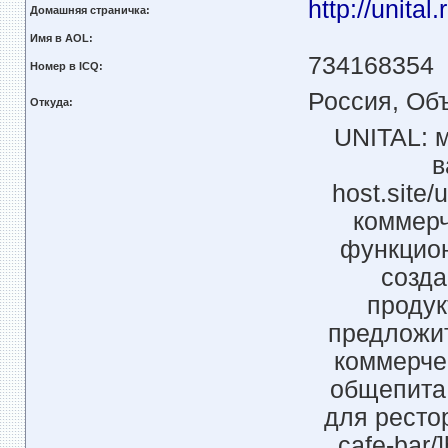
http://unital.
Домашняя страничка:
Имя в AOL:
734168354
Номер в ICQ:
Россия, Об
Откуда:
UNITAL: м
в
host.site
коммерч
функцион
созда
продук
предложи
коммерче
общепита 
для рестора
cafe-bar/]