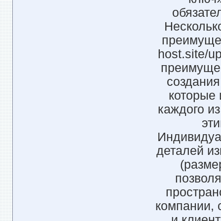
обязате
Несколько
преимущес
host.site/
преимущес
создания
которые 
каждого из
эти
Индивидуа
деталей из
(разме
позволя
простран
компании, 
и клиент