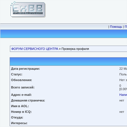
|
Помощь
|
П
ФОРУМ СЕРВИСНОГО ЦЕНТРА
» Проверка профиля
Дата регистрации:
22 Ма
Статус:
Поль
Обновления:
Нет 
0
Всего записей:
[0.00
Адрес e-mail:
Напи
Домашняя страничка:
нет
Имя в AOL:
Номер в ICQ:
нет
Откуда:
Интересы: