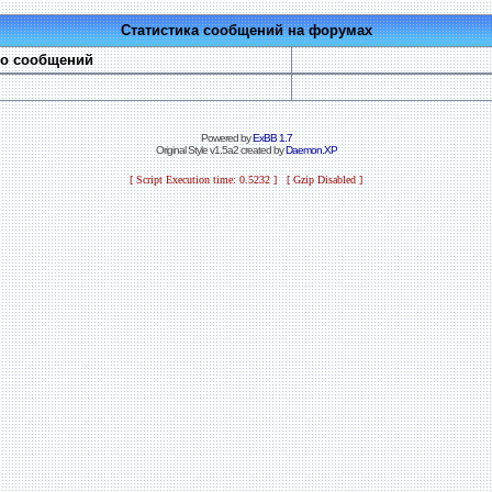
Статистика сообщений на форумах
во сообщений
Powered by
ExBB 1.7
Original Style v1.5a2 created by
Daemon.XP
[ Script Execution time: 0.5232 ] [ Gzip Disabled ]