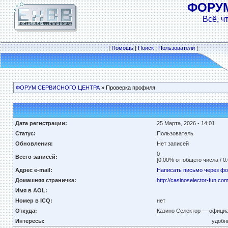
ФОРУ
Всё, ч
|
Помощь
|
Поиск
|
Пользователи
|
ФОРУМ СЕРВИСНОГО ЦЕНТРА
» Проверка профиля
Дата регистрации:
25 Марта, 2026 - 14:01
Статус:
Пользователь
Обновления:
Нет записей
0
Всего записей:
[0.00% от общего числа / 0
Адрес e-mail:
Написать письмо через ф
Домашняя страничка:
http://casinoselector-fun.com
Имя в AOL:
Номер в ICQ:
нет
Откуда:
Казино Селектор — официал
Интересы:
удобн