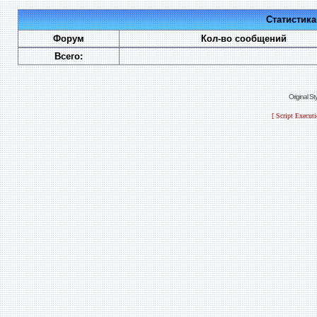
Статистик
Форум
Кол-во сообщений
Всего:
Original S
[ Script Execut