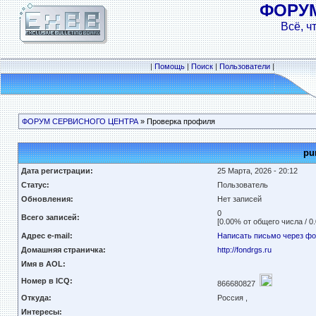
ФОРУ
Всё, ч
|
Помощь
|
Поиск
|
Пользователи
|
ФОРУМ СЕРВИСНОГО ЦЕНТРА
» Проверка профиля
pu
Дата регистрации:
25 Марта, 2026 - 20:12
Статус:
Пользователь
Обновления:
Нет записей
0
Всего записей:
[0.00% от общего числа / 0
Адрес e-mail:
Написать письмо через ф
Домашняя страничка:
http://fondrgs.ru
Имя в AOL:
Номер в ICQ:
866680827
Откуда:
Россия ,
Интересы: