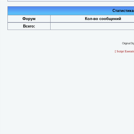
Статистик
Форум
Кол-во сообщений
Всего:
Original S
[ Script Execut