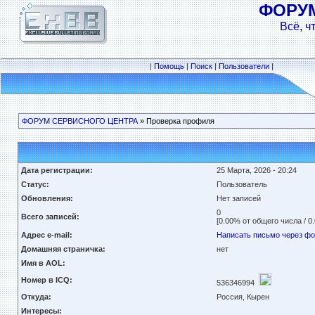
ФОРУ
Всё, ч
|
Помощь
|
Поиск
|
Пользователи
|
ФОРУМ СЕРВИСНОГО ЦЕНТРА
» Проверка профиля
Дата регистрации:
25 Марта, 2026 - 20:24
Статус:
Пользователь
Обновления:
Нет записей
0
Всего записей:
[0.00% от общего числа / 0
Адрес e-mail:
Написать письмо через ф
Домашняя страничка:
нет
Имя в AOL:
Номер в ICQ:
536346994
Откуда:
Россия, Кырен
Интересы: