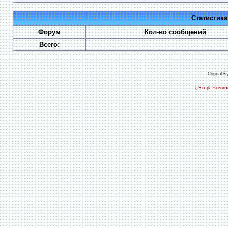
Статистик
Форум
Кол-во сообщений
Всего:
Original S
[ Script Execut