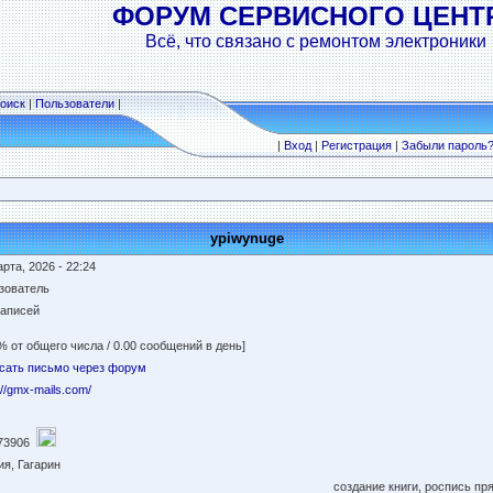
ФОРУМ СЕРВИСНОГО ЦЕНТ
Всё, что связано с ремонтом электроники
оиск
|
Пользователи
|
|
Вход
|
Регистрация
|
Забыли пароль
ypiwynuge
рта, 2026 - 22:24
зователь
записей
% от общего числа / 0.00 сообщений в день]
сать письмо через форум
://gmx-mails.com/
73906
ия, Гагарин
создание книги, роспись пря