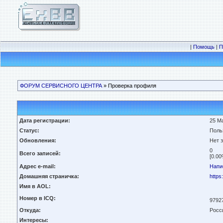
|
Помощь
|
П
ФОРУМ СЕРВИСНОГО ЦЕНТРА
» Проверка профиля
Дата регистрации:
25 Ма
Статус:
Поль
Обновления:
Нет 
0
Всего записей:
[0.00
Адрес e-mail:
Напи
Домашняя страничка:
https
Имя в AOL:
Номер в ICQ:
9792
Откуда:
Росс
Интересы: