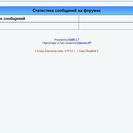
Статистика сообщений на форумах
во сообщений
Powered by
ExBB 1.7
Original Style v1.5a2 created by
Daemon.XP
[ Script Execution time: 0.3712 ] [ Gzip Disabled ]