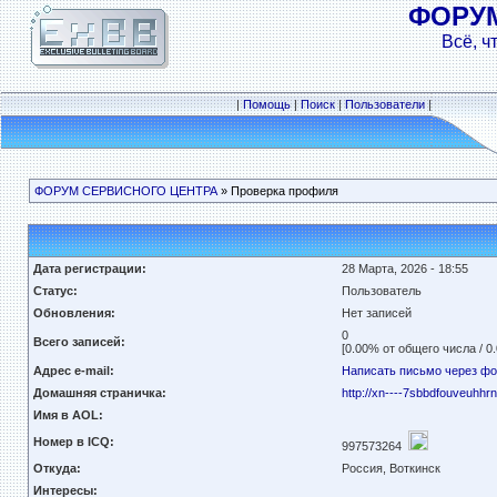
ФОРУ
Всё, ч
|
Помощь
|
Поиск
|
Пользователи
|
ФОРУМ СЕРВИСНОГО ЦЕНТРА
» Проверка профиля
Дата регистрации:
28 Марта, 2026 - 18:55
Статус:
Пользователь
Обновления:
Нет записей
0
Всего записей:
[0.00% от общего числа / 0
Адрес e-mail:
Написать письмо через ф
Домашняя страничка:
http://xn----7sbbdfouveuhhr
Имя в AOL:
Номер в ICQ:
997573264
Откуда:
Россия, Воткинск
Интересы: