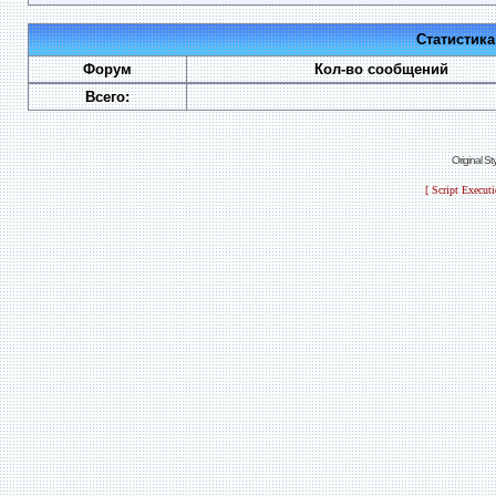
Статистик
Форум
Кол-во сообщений
Всего:
Original S
[ Script Execut