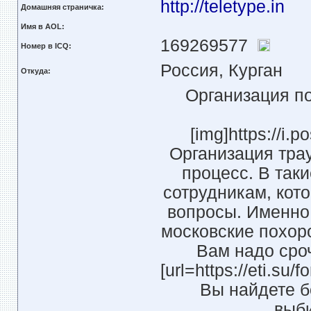
http://teletype.in
Домашняя страничка:
Имя в AOL:
169269577
Номер в ICQ:
Россия, Курган
Откуда:
Организация по
[img]https://i.
Организация тра
процесс. В так
сотрудникам, кот
вопросы. Именно 
московские похор
Вам надо сро
[url=https://eti.su/
Вы найдете 
выб