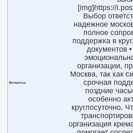
[img]https://i.po
Выбор ответс
надежное москов
полное сопро
поддержка в кру
документов •
эмоциональна
организации, п
Москва, так как с
срочная подд
Интересы:
поздние часы
особенно ак
круглосуточно. Ч
транспортиров
организация крем
помогает сосре