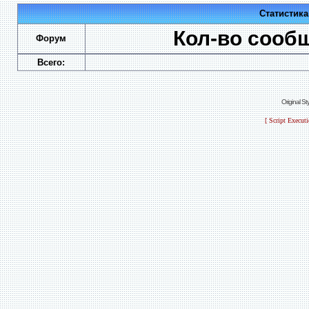
Статистик
Кол-во сооб
Форум
Всего:
Original S
[ Script Execut