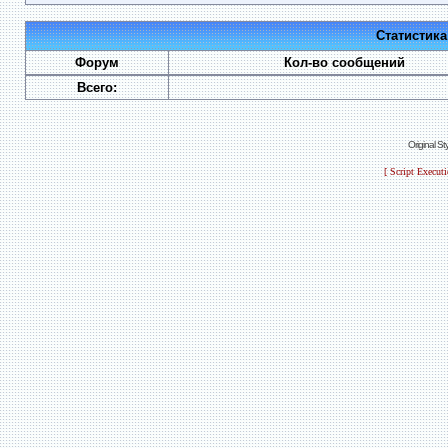
Статистик
Форум
Кол-во сообщений
Всего:
Original S
[ Script Execut