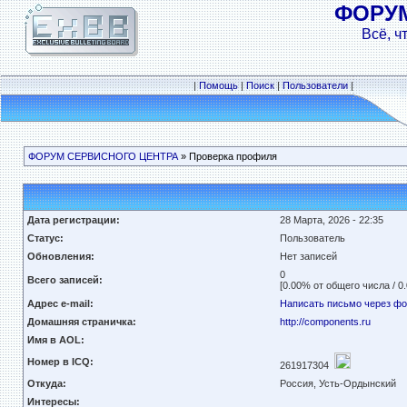
ФОРУ
Всё, ч
|
Помощь
|
Поиск
|
Пользователи
|
ФОРУМ СЕРВИСНОГО ЦЕНТРА
» Проверка профиля
Дата регистрации:
28 Марта, 2026 - 22:35
Статус:
Пользователь
Обновления:
Нет записей
0
Всего записей:
[0.00% от общего числа / 0
Адрес e-mail:
Написать письмо через ф
Домашняя страничка:
http://components.ru
Имя в AOL:
Номер в ICQ:
261917304
Откуда:
Россия, Усть-Ордынский
Интересы: