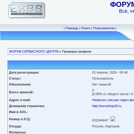
ФОРУ
Всё, ч
|
Помощь
|
Поиск
|
Пользователи
|
ФОРУМ СЕРВИСНОГО ЦЕНТРА
» Проверка профиля
Дата регистрации:
01 Апреля, 2026 - 00:46
Статус:
Пользователь
Обновления:
Нет записей
0
Всего записей:
[0.00% от общего числа / 0
Адрес e-mail:
Написать письмо через ф
Домашняя страничка:
http://euroshop18.ru
Имя в AOL:
Номер в ICQ:
631044647
Откуда:
Россия, Нарткала
Интересы: