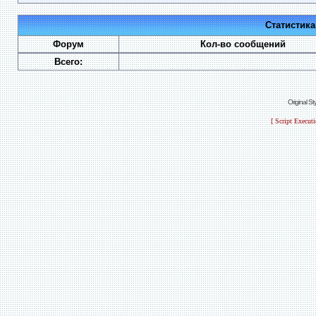
Статистик
Форум
Кол-во сообщений
Всего:
Original S
[ Script Execut