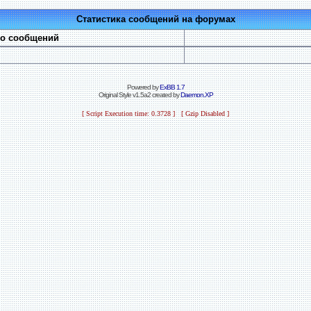
Статистика сообщений на форумах
во сообщений
Powered by
ExBB 1.7
Original Style v1.5a2 created by
Daemon.XP
[ Script Execution time: 0.3728 ] [ Gzip Disabled ]