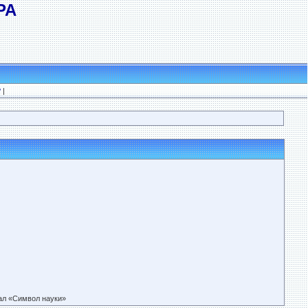
РА
?
|
л «Символ науки»