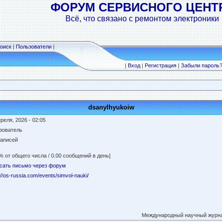
ФОРУМ СЕРВИСНОГО ЦЕНТ
Всё, что связано с ремонтом электроники
оиск
|
Пользователи
|
|
Вход
|
Регистрация
|
Забыли пароль
dsanylhyukoiw
реля, 2026 - 02:05
зователь
записей
% от общего числа / 0.00 сообщений в день]
сать письмо через форум
://os-russia.com/events/simvol-nauki/
Международный научный журна