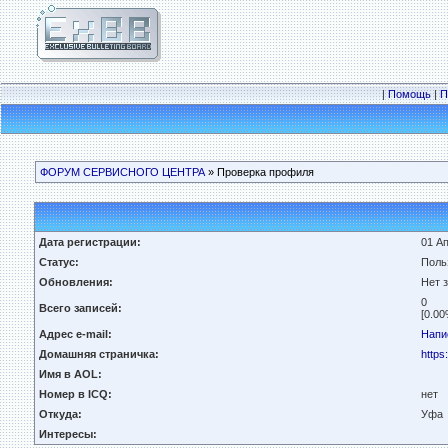
|
Помощь
|
П
ФОРУМ СЕРВИСНОГО ЦЕНТРА
» Проверка профиля
Дата регистрации:
01 Ап
Статус:
Поль
Обновления:
Нет 
0
Всего записей:
[0.00
Адрес e-mail:
Напи
Домашняя страничка:
https
Имя в AOL:
Номер в ICQ:
нет
Откуда:
Уфа
Интересы: