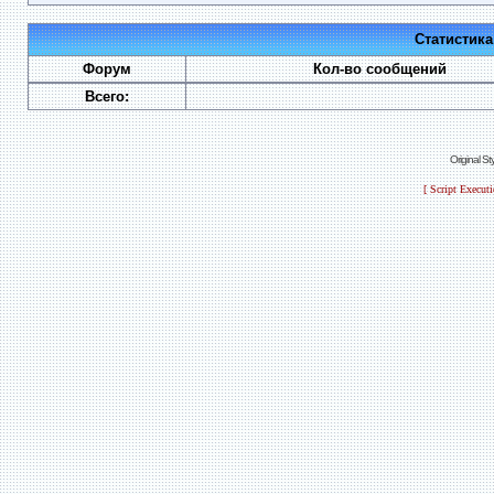
Статистик
Форум
Кол-во сообщений
Всего:
Original S
[ Script Execut