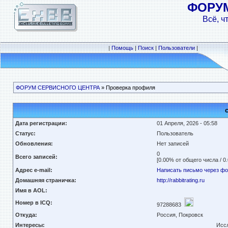
ФОРУ
Всё, ч
|
Помощь
|
Поиск
|
Пользователи
|
ФОРУМ СЕРВИСНОГО ЦЕНТРА
» Проверка профиля
Дата регистрации:
01 Апреля, 2026 - 05:58
Статус:
Пользователь
Обновления:
Нет записей
0
Всего записей:
[0.00% от общего числа / 0
Адрес e-mail:
Написать письмо через ф
Домашняя страничка:
http://rabbitrating.ru
Имя в AOL:
Номер в ICQ:
97288683
Откуда:
Россия, Покровск
Интересы:
Иссл