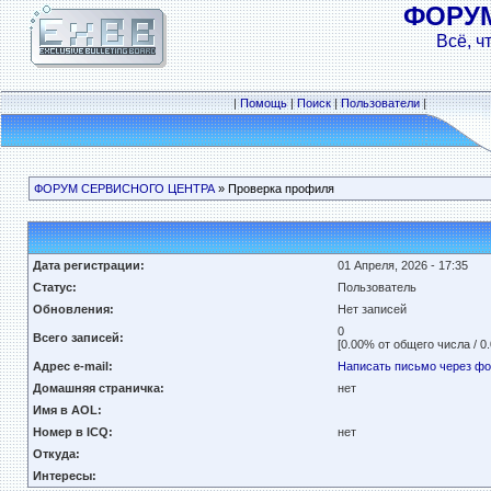
ФОРУ
Всё, ч
|
Помощь
|
Поиск
|
Пользователи
|
ФОРУМ СЕРВИСНОГО ЦЕНТРА
» Проверка профиля
Дата регистрации:
01 Апреля, 2026 - 17:35
Статус:
Пользователь
Обновления:
Нет записей
0
Всего записей:
[0.00% от общего числа / 0
Адрес e-mail:
Написать письмо через ф
Домашняя страничка:
нет
Имя в AOL:
Номер в ICQ:
нет
Откуда:
Интересы: