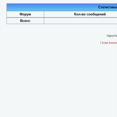
Статистик
Форум
Кол-во сообщений
Всего:
Original S
[ Script Execut