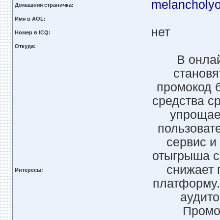
melancholyof
Домашняя страничка:
Имя в AOL:
нет
Номер в ICQ:
Откуда:
В онла
становя
промокод 
средства ср
упрощае
пользовате
сервис и
отыгрыша с
снижает 
Интересы:
платформу.
аудито
Промо