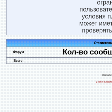
огра
пользовате
условия п
может имет
проверять
Статистик
Кол-во сооб
Форум
Всего:
Original S
[ Script Execut