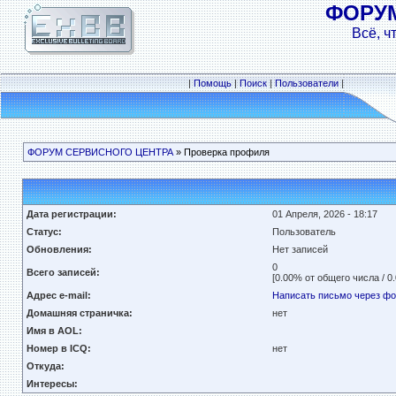
ФОРУ
Всё, ч
|
Помощь
|
Поиск
|
Пользователи
|
ФОРУМ СЕРВИСНОГО ЦЕНТРА
» Проверка профиля
Дата регистрации:
01 Апреля, 2026 - 18:17
Статус:
Пользователь
Обновления:
Нет записей
0
Всего записей:
[0.00% от общего числа / 0
Адрес e-mail:
Написать письмо через ф
Домашняя страничка:
нет
Имя в AOL:
Номер в ICQ:
нет
Откуда:
Интересы: