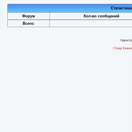
Статистик
Форум
Кол-во сообщений
Всего:
Original S
[ Script Execut