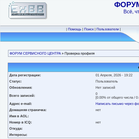
ФОРУ
Всё, ч
|
Помощь
|
Поиск
|
Пользователи
|
ФОРУМ СЕРВИСНОГО ЦЕНТРА
» Проверка профиля
Дата регистрации:
01 Апреля, 2026 - 19:22
Статус:
Пользователь
Обновления:
Нет записей
0
Всего записей:
[0.00% от общего числа / 0
Адрес e-mail:
Написать письмо через ф
Домашняя страничка:
нет
Имя в AOL:
Номер в ICQ:
нет
Откуда:
Интересы: