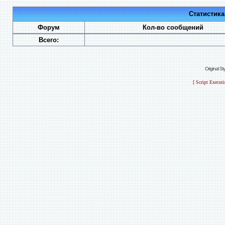
Статистик
Форум
Кол-во сообщений
Всего:
Original S
[ Script Execut