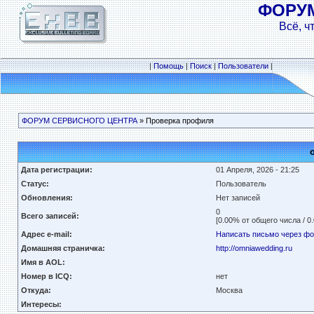
ФОРУ
Всё, ч
|
Помощь
|
Поиск
|
Пользователи
|
ФОРУМ СЕРВИСНОГО ЦЕНТРА
» Проверка профиля
Дата регистрации:
01 Апреля, 2026 - 21:25
Статус:
Пользователь
Обновления:
Нет записей
0
Всего записей:
[0.00% от общего числа / 0
Адрес e-mail:
Написать письмо через ф
Домашняя страничка:
http://omniawedding.ru
Имя в AOL:
Номер в ICQ:
нет
Откуда:
Москва
Интересы: