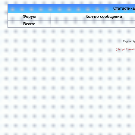
Статистик
Форум
Кол-во сообщений
Всего:
Original S
[ Script Execut