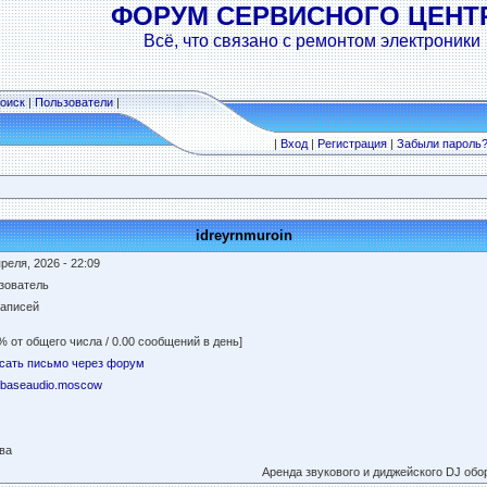
ФОРУМ СЕРВИСНОГО ЦЕНТ
Всё, что связано с ремонтом электроники
оиск
|
Пользователи
|
|
Вход
|
Регистрация
|
Забыли пароль
idreyrnmuroin
реля, 2026 - 22:09
зователь
записей
% от общего числа / 0.00 сообщений в день]
сать письмо через форум
//baseaudio.moscow
ва
Аренда звукового и диджейского DJ обо