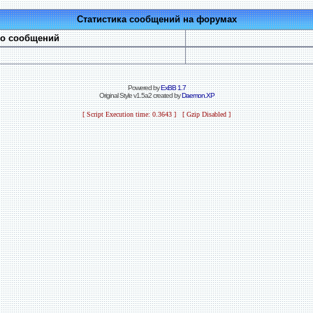
Статистика сообщений на форумах
во сообщений
Powered by
ExBB 1.7
Original Style v1.5a2 created by
Daemon.XP
[ Script Execution time: 0.3643 ] [ Gzip Disabled ]