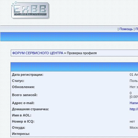
|
Помощь
|
П
ФОРУМ СЕРВИСНОГО ЦЕНТРА
» Проверка профиля
Дата регистрации:
01 Ап
Статус:
Поль
Обновления:
Нет 
0
Всего записей:
[0.00
Адрес e-mail:
Напи
Домашняя страничка:
http:
Имя в AOL:
Номер в ICQ:
нет
Откуда:
Моск
Интересы: