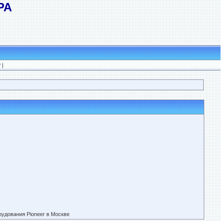
РА
?
|
рудования Pioneer в Москве