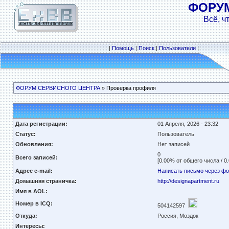
ФОРУ
Всё, ч
|
Помощь
|
Поиск
|
Пользователи
|
ФОРУМ СЕРВИСНОГО ЦЕНТРА
» Проверка профиля
Дата регистрации:
01 Апреля, 2026 - 23:32
Статус:
Пользователь
Обновления:
Нет записей
0
Всего записей:
[0.00% от общего числа / 0
Адрес e-mail:
Написать письмо через ф
Домашняя страничка:
http://designapartment.ru
Имя в AOL:
Номер в ICQ:
504142597
Откуда:
Россия, Моздок
Интересы: