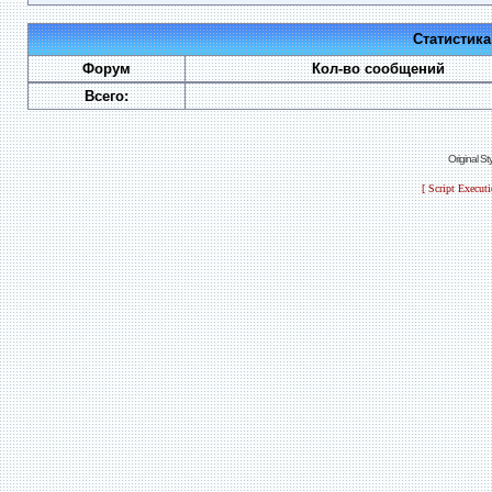
Статистик
Форум
Кол-во сообщений
Всего:
Original S
[ Script Execut