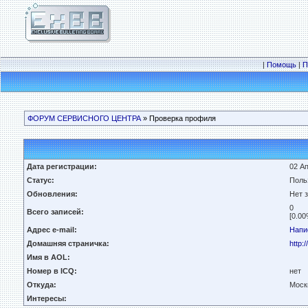
|
Помощь
|
П
ФОРУМ СЕРВИСНОГО ЦЕНТРА
» Проверка профиля
Дата регистрации:
02 Ап
Статус:
Поль
Обновления:
Нет 
0
Всего записей:
[0.00
Адрес e-mail:
Напи
Домашняя страничка:
http:
Имя в AOL:
Номер в ICQ:
нет
Откуда:
Моск
Интересы: