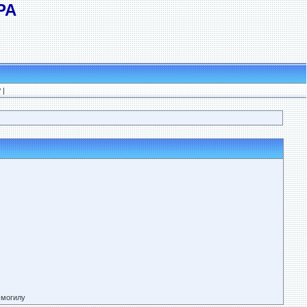
РА
?
|
 могилу