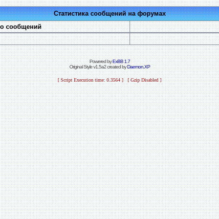
Статистика сообщений на форумах
во сообщений
Powered by
ExBB 1.7
Original Style v1.5a2 created by
Daemon.XP
[ Script Execution time: 0.3564 ] [ Gzip Disabled ]