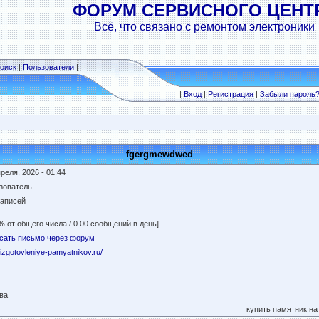
ФОРУМ СЕРВИСНОГО ЦЕНТ
Всё, что связано с ремонтом электроники
оиск
|
Пользователи
|
|
Вход
|
Регистрация
|
Забыли пароль
fgergmewdwed
реля, 2026 - 01:44
зователь
записей
% от общего числа / 0.00 сообщений в день]
сать письмо через форум
//izgotovleniye-pamyatnikov.ru/
ва
купить памятник на