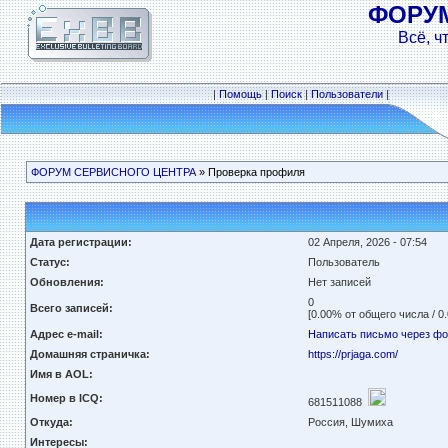
ФОРУ
Всё, ч
|
Помощь
|
Поиск
|
Пользователи
|
ФОРУМ СЕРВИСНОГО ЦЕНТРА
» Проверка профиля
Дата регистрации:
02 Апреля, 2026 - 07:54
Статус:
Пользователь
Обновления:
Нет записей
0
Всего записей:
[0.00% от общего числа / 0
Адрес e-mail:
Написать письмо через ф
Домашняя страничка:
https://prjaga.com/
Имя в AOL:
Номер в ICQ:
681511088
Откуда:
Россия, Шумиха
Интересы: