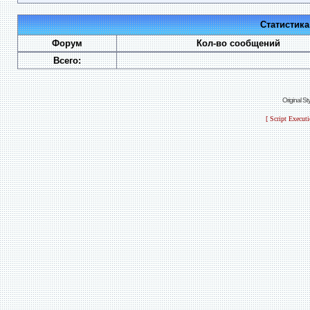
Статистик
Форум
Кол-во сообщений
Всего:
Original S
[ Script Execut