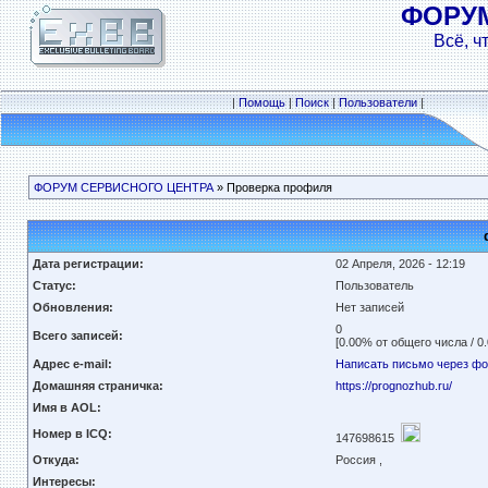
ФОРУ
Всё, ч
|
Помощь
|
Поиск
|
Пользователи
|
ФОРУМ СЕРВИСНОГО ЦЕНТРА
» Проверка профиля
Дата регистрации:
02 Апреля, 2026 - 12:19
Статус:
Пользователь
Обновления:
Нет записей
0
Всего записей:
[0.00% от общего числа / 0
Адрес e-mail:
Написать письмо через ф
Домашняя страничка:
https://prognozhub.ru/
Имя в AOL:
Номер в ICQ:
147698615
Откуда:
Россия ,
Интересы: