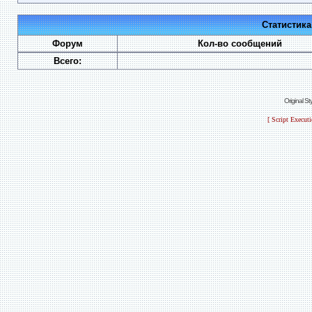
Статистик
Форум
Кол-во сообщений
Всего:
Original S
[ Script Execut