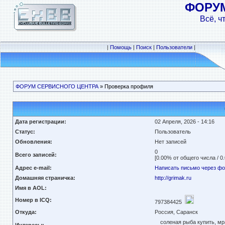
ФОРУ
Всё, ч
|
Помощь
|
Поиск
|
Пользователи
|
ФОРУМ СЕРВИСНОГО ЦЕНТРА
» Проверка профиля
Дата регистрации:
02 Апреля, 2026 - 14:16
Статус:
Пользователь
Обновления:
Нет записей
0
Всего записей:
[0.00% от общего числа / 0
Адрес e-mail:
Написать письмо через ф
Домашняя страничка:
http://grimak.ru
Имя в AOL:
Номер в ICQ:
797384425
Откуда:
Россия, Саранск
соленая рыба купить, мр