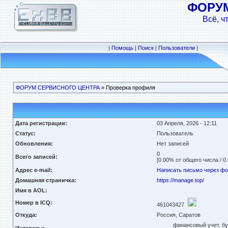
ФОРУ
Всё, ч
|
Помощь
|
Поиск
|
Пользователи
|
ФОРУМ СЕРВИСНОГО ЦЕНТРА
» Проверка профиля
Дата регистрации:
03 Апреля, 2026 - 12:11
Статус:
Пользователь
Обновления:
Нет записей
0
Всего записей:
[0.00% от общего числа / 0
Адрес e-mail:
Написать письмо через ф
Домашняя страничка:
https://manage.top/
Имя в AOL:
Номер в ICQ:
461043427
Откуда:
Россия, Саратов
финансовый учет, бу