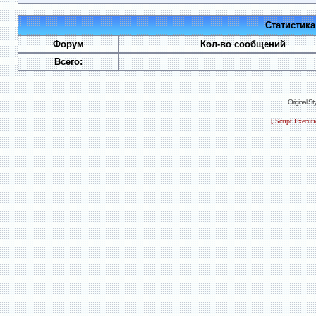
Статистик
Форум
Кол-во сообщений
Всего:
Original S
[ Script Execut