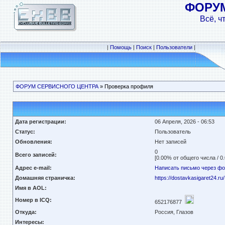
ФОРУ
Всё, ч
|
Помощь
|
Поиск
|
Пользователи
|
ФОРУМ СЕРВИСНОГО ЦЕНТРА
» Проверка профиля
Дата регистрации:
06 Апреля, 2026 - 06:53
Статус:
Пользователь
Обновления:
Нет записей
0
Всего записей:
[0.00% от общего числа / 0
Адрес e-mail:
Написать письмо через ф
Домашняя страничка:
https://dostavkasigaret24.ru/
Имя в AOL:
Номер в ICQ:
652176877
Откуда:
Россия, Глазов
Интересы: