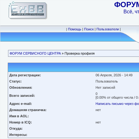
ФОРУ
Всё, ч
|
Помощь
|
Поиск
|
Пользователи
|
ФОРУМ СЕРВИСНОГО ЦЕНТРА
» Проверка профиля
Дата регистрации:
06 Апреля, 2026 - 14:49
Статус:
Пользователь
Обновления:
Нет записей
0
Всего записей:
[0.00% от общего числа / 0
Адрес e-mail:
Написать письмо через ф
Домашняя страничка:
нет
Имя в AOL:
Номер в ICQ:
нет
Откуда:
Интересы: