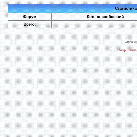
Статистик
Форум
Кол-во сообщений
Всего:
Original S
[ Script Execut