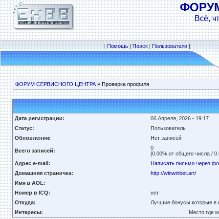
ФОРУ
Всё, ч
|
Помощь
|
Поиск
|
Пользователи
|
ФОРУМ СЕРВИСНОГО ЦЕНТРА
» Проверка профиля
Дата регистрации:
06 Апреля, 2026 - 19:17
Статус:
Пользователь
Обновления:
Нет записей
0
Всего записей:
[0.00% от общего числа / 0
Адрес e-mail:
Написать письмо через ф
Домашняя страничка:
http://winwinbet.art/
Имя в AOL:
Номер в ICQ:
нет
Откуда:
Лучшие бонусы которые я к
Интересы:
Место где м