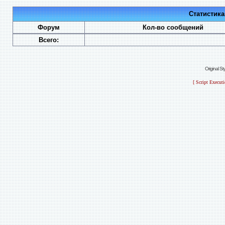
Статистик
Форум
Кол-во сообщений
Всего:
Original S
[ Script Execut