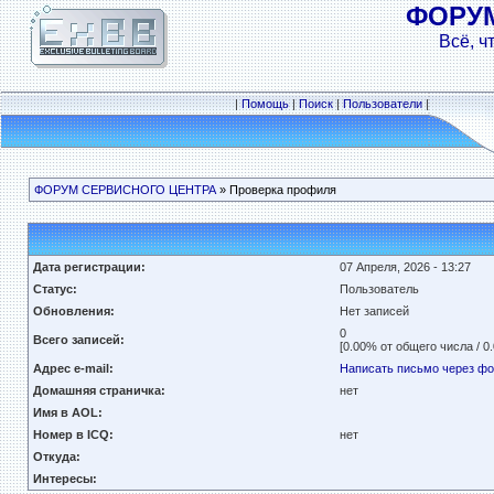
ФОРУ
Всё, ч
|
Помощь
|
Поиск
|
Пользователи
|
ФОРУМ СЕРВИСНОГО ЦЕНТРА
» Проверка профиля
Дата регистрации:
07 Апреля, 2026 - 13:27
Статус:
Пользователь
Обновления:
Нет записей
0
Всего записей:
[0.00% от общего числа / 0
Адрес e-mail:
Написать письмо через ф
Домашняя страничка:
нет
Имя в AOL:
Номер в ICQ:
нет
Откуда:
Интересы: