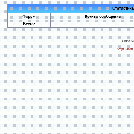
Статистик
Форум
Кол-во сообщений
Всего:
Original S
[ Script Execut