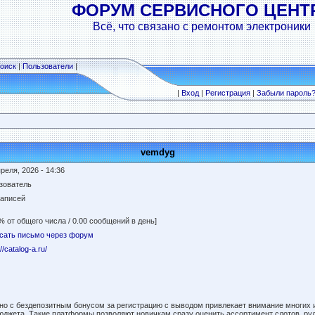
ФОРУМ СЕРВИСНОГО ЦЕНТ
Всё, что связано с ремонтом электроники
оиск
|
Пользователи
|
|
Вход
|
Регистрация
|
Забыли пароль
vemdyg
реля, 2026 - 14:36
зователь
записей
% от общего числа / 0.00 сообщений в день]
сать письмо через форум
//catalog-a.ru/
но с бездепозитным бонусом за регистрацию с выводом привлекает внимание многих и
юджета. Такие платформы позволяют новичкам сразу оценить ассортимент слотов, руле