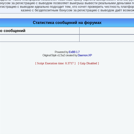
онусом за регистрацию с выводом позволяет выигрыш вывести реальными деньгами по
егистрацию с выводом идеально подходит тем, кто хочет проверить честность платфор
казино с бездепозитным бонусом за регистрацию с выводом даёт возмож
Статистика сообщений на форумах
во сообщений
Powered by
ExBB 1.7
Original Style v1.5a2 created by
Daemon.XP
[ Script Execution time: 0.3717 ] [ Gzip Disabled ]