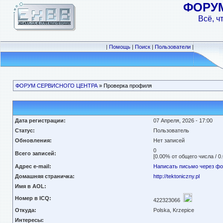
ФОРУ
Всё, ч
|
Помощь
|
Поиск
|
Пользователи
|
ФОРУМ СЕРВИСНОГО ЦЕНТРА
» Проверка профиля
Дата регистрации:
07 Апреля, 2026 - 17:00
Статус:
Пользователь
Обновления:
Нет записей
0
Всего записей:
[0.00% от общего числа / 0
Адрес e-mail:
Написать письмо через ф
Домашняя страничка:
http://tektoniczny.pl
Имя в AOL:
Номер в ICQ:
422323066
Откуда:
Polska, Krzepice
Интересы: