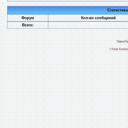
Статистик
Форум
Кол-во сообщений
Всего:
Original S
[ Script Execut