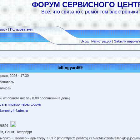
ФОРУМ СЕРВИСНОГО ЦЕНТ
Всё, что связано с ремонтом электроники
оиск
|
Пользователи
|
|
Вход
|
Регистрация
|
Забыли пароль
tellingyard69
реля, 2026 - 17:30
зователь
записей
% от общего числа / 0.00 сообщений в день]
сать письмо через форум
//korenkyfr.4adm.ru
26891
ия, Санкт-Петербург
выбрать швеллер и арматуру в СПб [img]https://i.postimg.cc/wv34s2j3/shveller-gk-p.jp