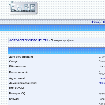
|
Помощь
|
П
ФОРУМ СЕРВИСНОГО ЦЕНТРА
» Проверка профиля
Дата регистрации:
07 Ап
Статус:
Поль
Обновления:
Нет 
0
Всего записей:
[0.00
Адрес e-mail:
Напи
Домашняя страничка:
http:
Имя в AOL:
Номер в ICQ:
6725
Откуда:
Росс
Как 