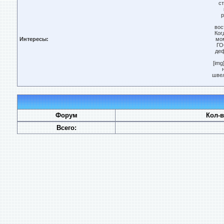
ст
р
вос
Ког
Интересы:
мом
ГО
деф
[img
швел
Форум
Кол-
Всего: