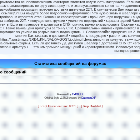
роительства основополагающим фактором является надежность материалов. Если вам
важно анализировать не одну лишь цену, но и эксплуатационные качества. • надежно
азнообразие продукции, включая доставка швеллера 22П. В случае если Вам надо двутавр 
ссылке[/url] Вы найдете более подробную информацию!! Что нужно знать о швеллере 22П
требован в строительстве. Основные характеристики: • прочность при нагрузках • вы
да выбирать 22П: • несущие конструкции • усиление перекрытий • каркасы зданий Ча
енты Если вы планируете арматура в СПб покупка, важно анализировать: Важные хара
СТ Также важна цена арматуры за тонну СПб. Сравнительный анализ • применяется в 
ормацию vs усилие на разрыв Как выгодно купить 1. Сопоставляйте предложения 2. В
мнения Как заказать с доставкой • подобрать продукцию • рассчитать количе
]https://i.postimg.cc/1RB4zKNc/BALKA-GOST.jpg[/img] Цена зависит от количества — и
на опытные фирмы. Есть ли доставка? Да, доступен швеллер с доставкой СПб. От чего з
лера и арматуры — это компромисс между ценой и характеристиками. Используя зап
выгодное решен
Статистика сообщений на форумах
во сообщений
Powered by
ExBB 1.7
Original Style v1.5a2 created by
Daemon.XP
[ Script Execution time: 0.378 ] [ Gzip Disabled ]