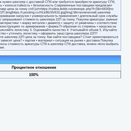
 нужен швеллер с доставкой СПб или требуется приобрести арматуру СПб,
сть • износостойкость • безопасность Современные поставщики предлагают
цена за тонну спб [url=https://rodina.listbb.ru/viewtopic.php?f=3&t=6830]по
 [img]https://i.postimg.cc/HLkBfz55/632.jpg[/img] Металлический швеллер
держивание нагрузок • универсальность применения • длительный срок службы
сто запрашивают стоимость швеллера 22П за тонну. Покупка арматуры: важные
ктеристики: • марку металла • диаметр • защиту от ржавчины • соответствие
конструкциях vs армирование • форма П-образная vs стержень • нагрузка на
ыясняйте логистику 3. Оценивайте качество 4. Учитывайте объем 5. Изучайте
ство • уточнить логистику • оформить заказ Цена швеллера 22П?
щите швеллер 22П цена за тонну. Как найти поставщика? Стоит ориентироваться
ависит цена? • партия • материал • ситуация на рынке • доставка Покупка
росы стоимость арматуры СПб и швеллер СПб доставка, можно легко выбрать
ие.
Процентное отношение
100%