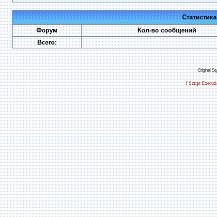
Статистик
Форум
Кол-во сообщений
Всего:
Original S
[ Script Execut