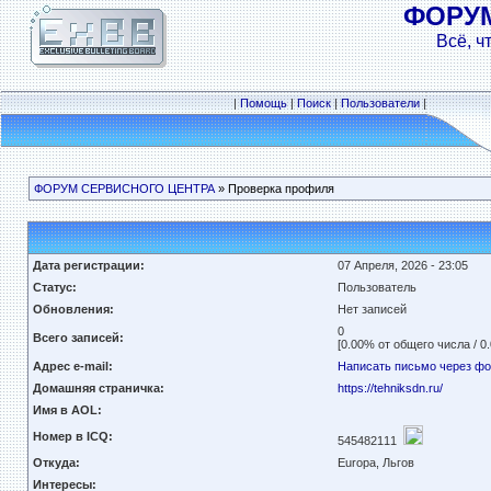
ФОРУ
Всё, ч
|
Помощь
|
Поиск
|
Пользователи
|
ФОРУМ СЕРВИСНОГО ЦЕНТРА
» Проверка профиля
Дата регистрации:
07 Апреля, 2026 - 23:05
Статус:
Пользователь
Обновления:
Нет записей
0
Всего записей:
[0.00% от общего числа / 0
Адрес e-mail:
Написать письмо через ф
Домашняя страничка:
https://tehniksdn.ru/
Имя в AOL:
Номер в ICQ:
545482111
Откуда:
Europa, Льгов
Интересы: