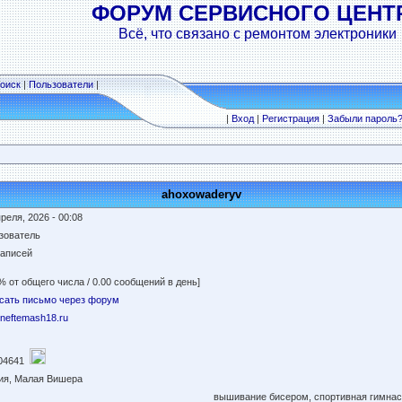
ФОРУМ СЕРВИСНОГО ЦЕНТ
Всё, что связано с ремонтом электроники
оиск
|
Пользователи
|
|
Вход
|
Регистрация
|
Забыли пароль
ahoxowaderyv
реля, 2026 - 00:08
зователь
записей
% от общего числа / 0.00 сообщений в день]
сать письмо через форум
//neftemash18.ru
04641
ия, Малая Вишера
вышивание бисером, спортивная гимнас