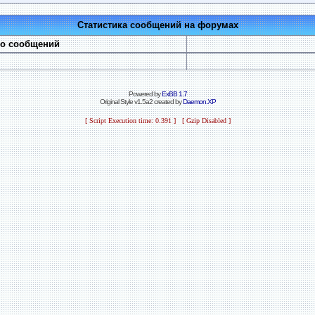
Статистика сообщений на форумах
во сообщений
Powered by
ExBB 1.7
Original Style v1.5a2 created by
Daemon.XP
[ Script Execution time: 0.391 ] [ Gzip Disabled ]