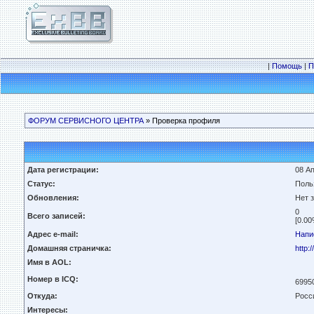
|
Помощь
|
П
ФОРУМ СЕРВИСНОГО ЦЕНТРА
» Проверка профиля
Дата регистрации:
08 Ап
Статус:
Поль
Обновления:
Нет 
0
Всего записей:
[0.00
Адрес e-mail:
Напи
Домашняя страничка:
http:
Имя в AOL:
Номер в ICQ:
6995
Откуда:
Росс
Интересы: