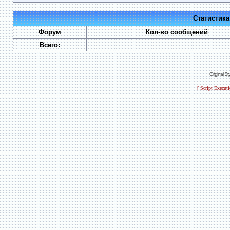
Статистик
Форум
Кол-во сообщений
Всего:
Original S
[ Script Execut