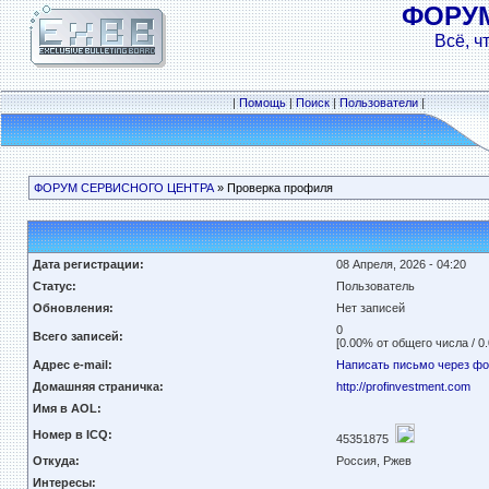
ФОРУ
Всё, ч
|
Помощь
|
Поиск
|
Пользователи
|
ФОРУМ СЕРВИСНОГО ЦЕНТРА
» Проверка профиля
Дата регистрации:
08 Апреля, 2026 - 04:20
Статус:
Пользователь
Обновления:
Нет записей
0
Всего записей:
[0.00% от общего числа / 0
Адрес e-mail:
Написать письмо через ф
Домашняя страничка:
http://profinvestment.com
Имя в AOL:
Номер в ICQ:
45351875
Откуда:
Россия, Ржев
Интересы: