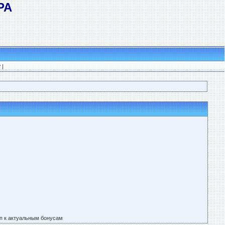
РА
?
|
п к актуальным бонусам