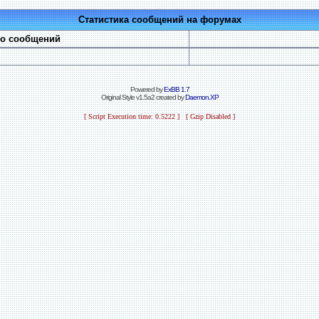
Статистика сообщений на форумах
во сообщений
Powered by
ExBB 1.7
Original Style v1.5a2 created by
Daemon.XP
[ Script Execution time: 0.5222 ] [ Gzip Disabled ]