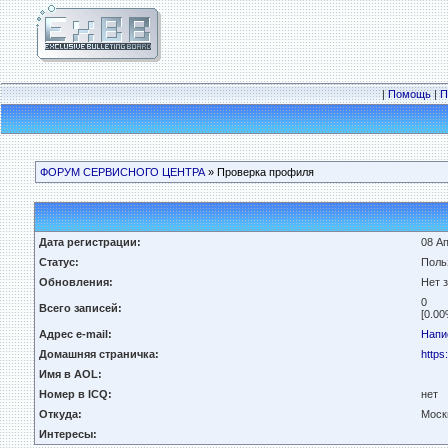
|
Помощь
|
П
ФОРУМ СЕРВИСНОГО ЦЕНТРА
» Проверка профиля
Дата регистрации:
08 Ап
Статус:
Поль
Обновления:
Нет 
0
Всего записей:
[0.00
Адрес e-mail:
Напи
Домашняя страничка:
https
Имя в AOL:
Номер в ICQ:
нет
Откуда:
Моск
Интересы: