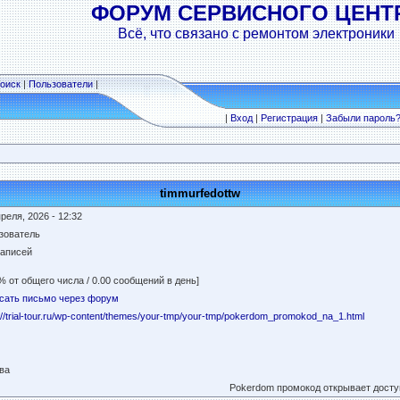
ФОРУМ СЕРВИСНОГО ЦЕНТ
Всё, что связано с ремонтом электроники
оиск
|
Пользователи
|
|
Вход
|
Регистрация
|
Забыли пароль
timmurfedottw
реля, 2026 - 12:32
зователь
записей
% от общего числа / 0.00 сообщений в день]
сать письмо через форум
://trial-tour.ru/wp-content/themes/your-tmp/your-tmp/pokerdom_promokod_na_1.html
ва
Pokerdom промокод открывает досту