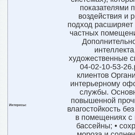
показателями п
воздействия и 
подход расширяет
частных помещени
Дополнительно
интеллекта
художественные сюж
04-02-10-53-26
клиентов Орган
интерьерному офо
службы. Основн
повышенной прочн
Интересы:
влагостойкость бе
в помещениях с 
бассейны; • сох
мороза и солнеч