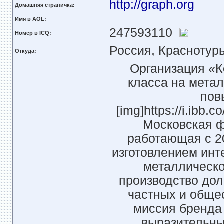
http://graph.org
Домашняя страничка:
Имя в AOL:
247593110
Номер в ICQ:
Россия, Краснотур
Откуда:
Организация «
класса на мета
пов
[img]https://i.ibb
Московская 
работающая с 2
изготовлением инт
металлическо
производство дол
частных и обще
миссия бренда 
выразительны