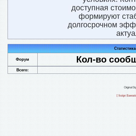
доступная стоимо
формируют стаб
долгосрочном эфф
актуа
Статистик
Кол-во сооб
Форум
Всего:
Original S
[ Script Execut