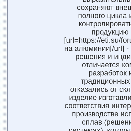
сохраняют внеш
полного цикла 
контролировать
продукцию 
[url=https://eti.su/
на алюминии[/url] 
решения и инд
отличается к
разработок 
традиционных
отказались от ск
изделие изготавл
соответствия интер
производстве ис
сплав (решен
системах), которы