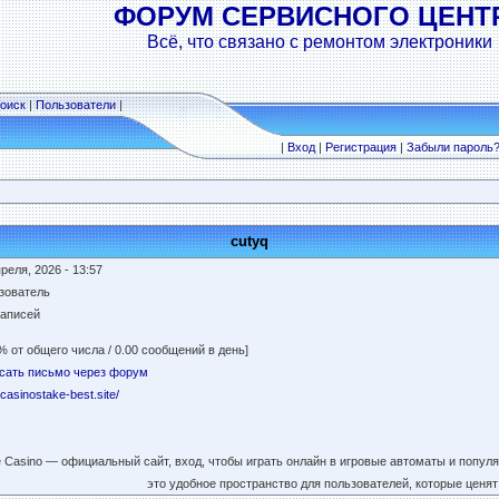
ФОРУМ СЕРВИСНОГО ЦЕНТ
Всё, что связано с ремонтом электроники
оиск
|
Пользователи
|
|
Вход
|
Регистрация
|
Забыли пароль
cutyq
реля, 2026 - 13:57
зователь
записей
% от общего числа / 0.00 сообщений в день]
сать письмо через форум
//casinostake-best.site/
e Casino — официальный сайт, вход, чтобы играть онлайн в игровые автоматы и попул
это удобное пространство для пользователей, которые цен