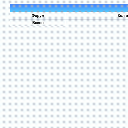
Форум
Кол-
Всего: