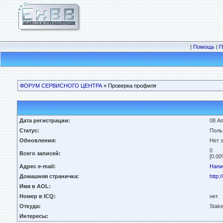
|
Помощь
|
П
ФОРУМ СЕРВИСНОГО ЦЕНТРА
» Проверка профиля
Дата регистрации:
08 Ап
Статус:
Поль
Обновления:
Нет 
0
Всего записей:
[0.00
Адрес e-mail:
Напи
Домашняя страничка:
http:
Имя в AOL:
Номер в ICQ:
нет
Откуда:
Stak
Интересы: