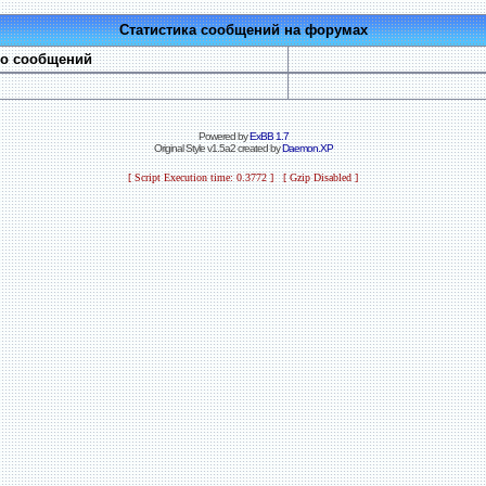
Статистика сообщений на форумах
во сообщений
Powered by
ExBB 1.7
Original Style v1.5a2 created by
Daemon.XP
[ Script Execution time: 0.3772 ] [ Gzip Disabled ]