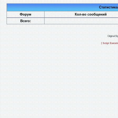
Статистик
Форум
Кол-во сообщений
Всего:
Original S
[ Script Execut