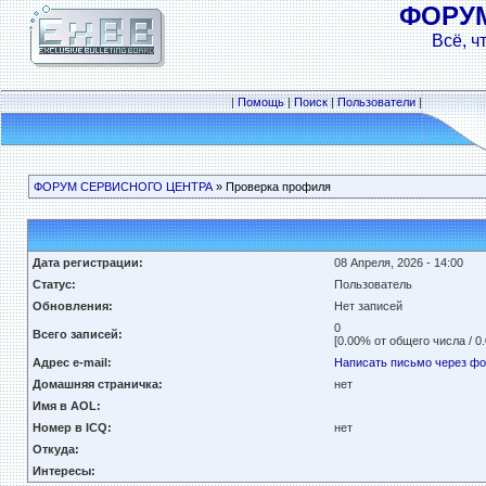
ФОРУ
Всё, ч
|
Помощь
|
Поиск
|
Пользователи
|
ФОРУМ СЕРВИСНОГО ЦЕНТРА
» Проверка профиля
Дата регистрации:
08 Апреля, 2026 - 14:00
Статус:
Пользователь
Обновления:
Нет записей
0
Всего записей:
[0.00% от общего числа / 0
Адрес e-mail:
Написать письмо через ф
Домашняя страничка:
нет
Имя в AOL:
Номер в ICQ:
нет
Откуда:
Интересы: