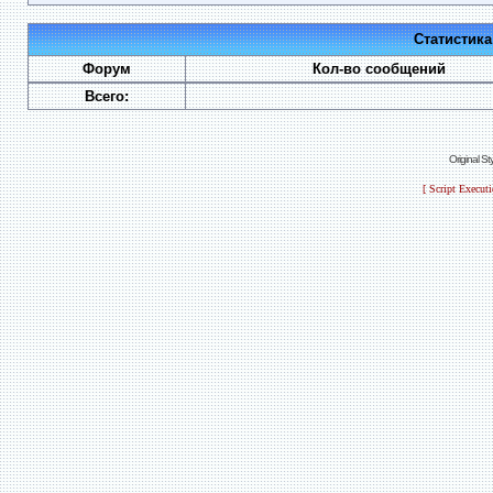
Статистик
Форум
Кол-во сообщений
Всего:
Original S
[ Script Execut