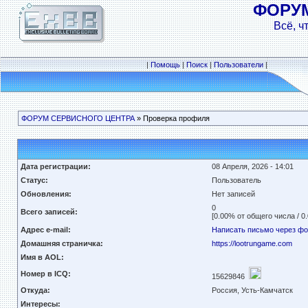
ФОРУ
Всё, ч
|
Помощь
|
Поиск
|
Пользователи
|
ФОРУМ СЕРВИСНОГО ЦЕНТРА
» Проверка профиля
Дата регистрации:
08 Апреля, 2026 - 14:01
Статус:
Пользователь
Обновления:
Нет записей
0
Всего записей:
[0.00% от общего числа / 0
Адрес e-mail:
Написать письмо через ф
Домашняя страничка:
https://lootrungame.com
Имя в AOL:
Номер в ICQ:
15629846
Откуда:
Россия, Усть-Камчатск
Интересы: