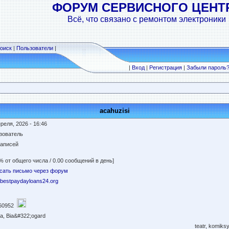
ФОРУМ СЕРВИСНОГО ЦЕНТ
Всё, что связано с ремонтом электроники
оиск
|
Пользователи
|
|
Вход
|
Регистрация
|
Забыли пароль
acahuzisi
реля, 2026 - 16:46
зователь
записей
% от общего числа / 0.00 сообщений в день]
сать письмо через форум
//bestpaydayloans24.org
60952
a, Bia&#322;ogard
teatr, komiks