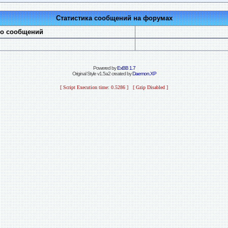
Статистика сообщений на форумах
во сообщений
Powered by
ExBB 1.7
Original Style v1.5a2 created by
Daemon.XP
[ Script Execution time: 0.5286 ] [ Gzip Disabled ]