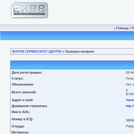
|
Помощь
|
П
ФОРУМ СЕРВИСНОГО ЦЕНТРА
» Проверка профиля
Дата регистрации:
08 Ап
Статус:
Поль
Обновления:
Нет 
0
Всего записей:
[0.00
Адрес e-mail:
Напи
Домашняя страничка:
http:
Имя в AOL:
Номер в ICQ:
3806
Откуда:
Polsk
Интересы: