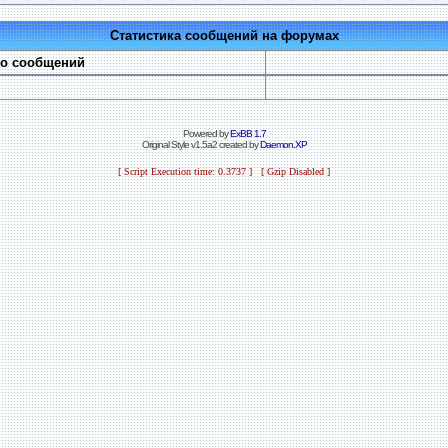
Статистика сообщений на форумах
во сообщений
Powered by
ExBB 1.7
Original Style v1.5a2 created by
Daemon.XP
[ Script Execution time: 0.3737 ] [ Gzip Disabled ]