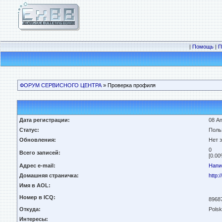
|
Помощь
|
П
ФОРУМ СЕРВИСНОГО ЦЕНТРА
» Проверка профиля
Дата регистрации:
08 Ап
Статус:
Поль
Обновления:
Нет 
0
Всего записей:
[0.00
Адрес e-mail:
Напи
Домашняя страничка:
http:
Имя в AOL:
Номер в ICQ:
8968
Откуда:
Polsk
Интересы: