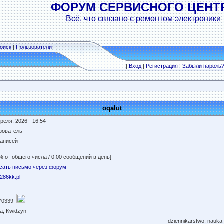
ФОРУМ СЕРВИСНОГО ЦЕНТ
Всё, что связано с ремонтом электроники
оиск
|
Пользователи
|
|
Вход
|
Регистрация
|
Забыли пароль
oqalut
реля, 2026 - 16:54
зователь
записей
% от общего числа / 0.00 сообщений в день]
сать письмо через форум
//286kk.pl
70339
a, Kwidzyn
dziennikarstwo, nauka