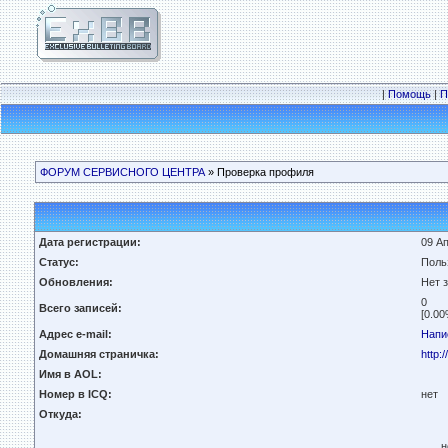
|
Помощь
|
П
ФОРУМ СЕРВИСНОГО ЦЕНТРА
» Проверка профиля
Дата регистрации:
09 Ап
Статус:
Поль
Обновления:
Нет 
0
Всего записей:
[0.00
Адрес e-mail:
Напи
Домашняя страничка:
http:/
Имя в AOL:
Номер в ICQ:
нет
Откуда:
н