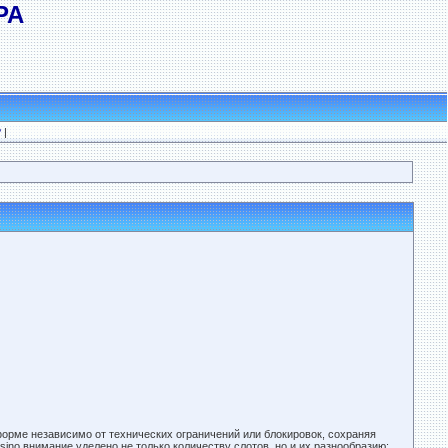
РА
?
|
орме независимо от технических ограничений или блокировок, сохраняя
sino внимание уделено не только количеству слотов, но и их разнообразию: