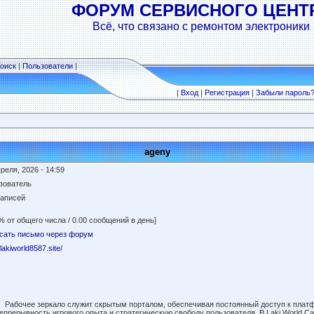
ФОРУМ СЕРВИСНОГО ЦЕНТ
Всё, что связано с ремонтом электроники
оиск
|
Пользователи
|
|
Вход
|
Регистрация
|
Забыли пароль
ageny
реля, 2026 - 14:59
зователь
записей
% от общего числа / 0.00 сообщений в день]
сать письмо через форум
/lakiworld8587.site/
Рабочее зеркало служит скрытым порталом, обеспечивая постоянный доступ к платф
епрерывность игрового опыта и стратегическую свободу пользователя. В Laki World Ca