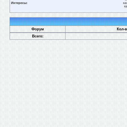
Интересы:
ка
к
Форум
Кол-
Всего: