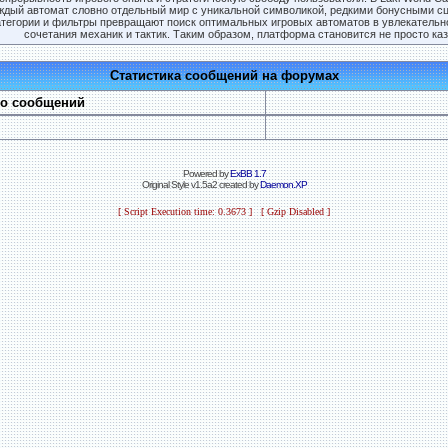
ждый автомат словно отдельный мир с уникальной символикой, редкими бонусными с
атегории и фильтры превращают поиск оптимальных игровых автоматов в увлекательное
сочетания механик и тактик. Таким образом, платформа становится не просто ка
Статистика сообщений на форумах
во сообщений
Powered by
ExBB 1.7
Original Style v1.5a2 created by
Daemon.XP
[ Script Execution time: 0.3673 ] [ Gzip Disabled ]