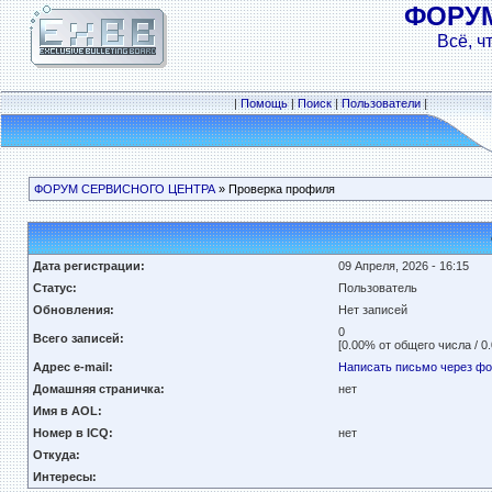
ФОРУ
Всё, ч
|
Помощь
|
Поиск
|
Пользователи
|
ФОРУМ СЕРВИСНОГО ЦЕНТРА
» Проверка профиля
Дата регистрации:
09 Апреля, 2026 - 16:15
Статус:
Пользователь
Обновления:
Нет записей
0
Всего записей:
[0.00% от общего числа / 0
Адрес e-mail:
Написать письмо через ф
Домашняя страничка:
нет
Имя в AOL:
Номер в ICQ:
нет
Откуда:
Интересы: