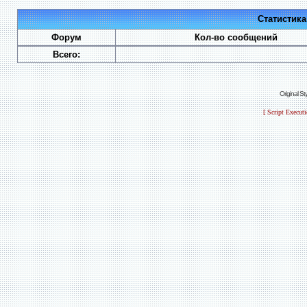
Статистик
Форум
Кол-во сообщений
Всего:
Original S
[ Script Execut