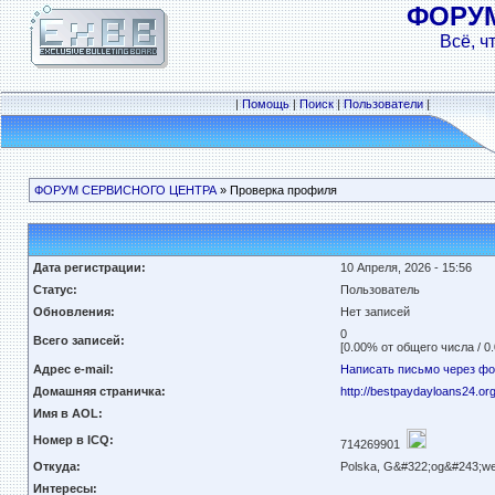
ФОРУ
Всё, ч
|
Помощь
|
Поиск
|
Пользователи
|
ФОРУМ СЕРВИСНОГО ЦЕНТРА
» Проверка профиля
Дата регистрации:
10 Апреля, 2026 - 15:56
Статус:
Пользователь
Обновления:
Нет записей
0
Всего записей:
[0.00% от общего числа / 0
Адрес e-mail:
Написать письмо через ф
Домашняя страничка:
http://bestpaydayloans24.or
Имя в AOL:
Номер в ICQ:
714269901
Откуда:
Polska, G&#322;og&#243;w
Интересы: