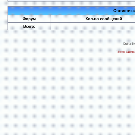
Статистик
Форум
Кол-во сообщений
Всего:
Original S
[ Script Execut