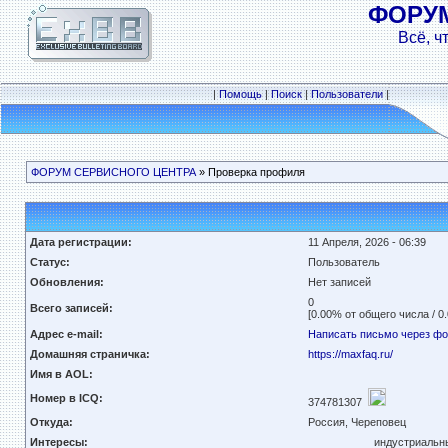
ФОРУ
Всё, ч
|
Помощь
|
Поиск
|
Пользователи
|
ФОРУМ СЕРВИСНОГО ЦЕНТРА
» Проверка профиля
Дата регистрации:
11 Апреля, 2026 - 06:39
Статус:
Пользователь
Обновления:
Нет записей
0
Всего записей:
[0.00% от общего числа / 0
Адрес e-mail:
Написать письмо через ф
Домашняя страничка:
https://maxfaq.ru/
Имя в AOL:
Номер в ICQ:
374781307
Откуда:
Россия, Череповец
Интересы:
индустриальны