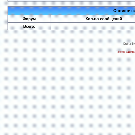
Статистик
Форум
Кол-во сообщений
Всего:
Original S
[ Script Execut