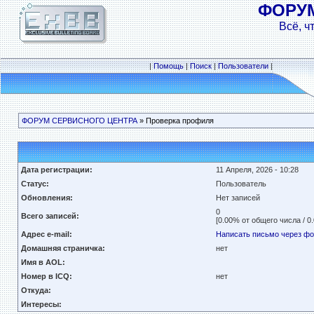
ФОРУ
Всё, ч
|
Помощь
|
Поиск
|
Пользователи
|
ФОРУМ СЕРВИСНОГО ЦЕНТРА
» Проверка профиля
Дата регистрации:
11 Апреля, 2026 - 10:28
Статус:
Пользователь
Обновления:
Нет записей
0
Всего записей:
[0.00% от общего числа / 0
Адрес e-mail:
Написать письмо через ф
Домашняя страничка:
нет
Имя в AOL:
Номер в ICQ:
нет
Откуда:
Интересы: