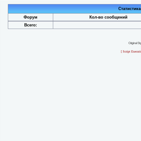
Статистик
Форум
Кол-во сообщений
Всего:
Original S
[ Script Execut