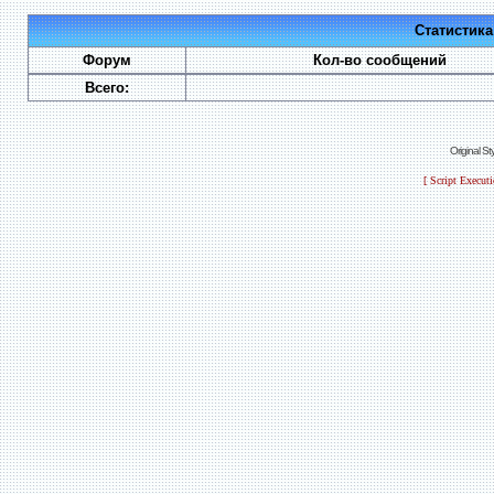
Статистик
Форум
Кол-во сообщений
Всего:
Original S
[ Script Execut