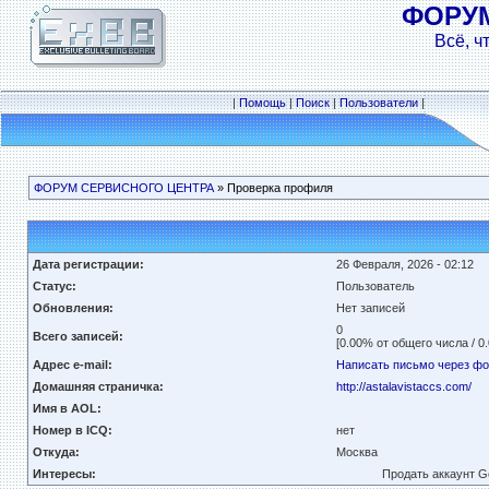
ФОРУ
Всё, ч
|
Помощь
|
Поиск
|
Пользователи
|
ФОРУМ СЕРВИСНОГО ЦЕНТРА
» Проверка профиля
Дата регистрации:
26 Февраля, 2026 - 02:12
Статус:
Пользователь
Обновления:
Нет записей
0
Всего записей:
[0.00% от общего числа / 0
Адрес e-mail:
Написать письмо через ф
Домашняя страничка:
http://astalavistaccs.com/
Имя в AOL:
Номер в ICQ:
нет
Откуда:
Москва
Интересы:
Продать аккаунт G