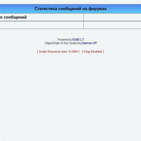
Статистика сообщений на форумах
во сообщений
Powered by
ExBB 1.7
Original Style v1.5a2 created by
Daemon.XP
[ Script Execution time: 0.3584 ] [ Gzip Disabled ]