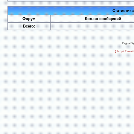
Статистик
Форум
Кол-во сообщений
Всего:
Original S
[ Script Execut