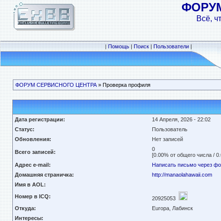
ФОРУ
Всё, ч
|
Помощь
|
Поиск
|
Пользователи
|
ФОРУМ СЕРВИСНОГО ЦЕНТРА
» Проверка профиля
Дата регистрации:
14 Апреля, 2026 - 22:02
Статус:
Пользователь
Обновления:
Нет записей
0
Всего записей:
[0.00% от общего числа / 0
Адрес e-mail:
Написать письмо через ф
Домашняя страничка:
http://manaolahawaii.com
Имя в AOL:
Номер в ICQ:
20925053
Откуда:
Europa, Лабинск
Интересы: